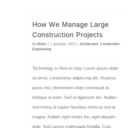
How We Manage Large Construction Projects
How We Manage Large
Construction Projects
By
Ninev
|
7 декабря, 2015
|
Architecture
,
Construction
,
Engineering
Technology is Here to Stay Lorem ipsum dolor
sit amet, consectetur adipiscing elit. Vivamus
purus nisl, elementum vitae consequat at,
tristique ut enim. Sed ut dignissim leo. Nullam
sed metus id sapien faucibus rhoncus sed at
magna. Nullam eget ornare leo, eget aliquam
ante. Sed cursus malesuada fringilla. Cras